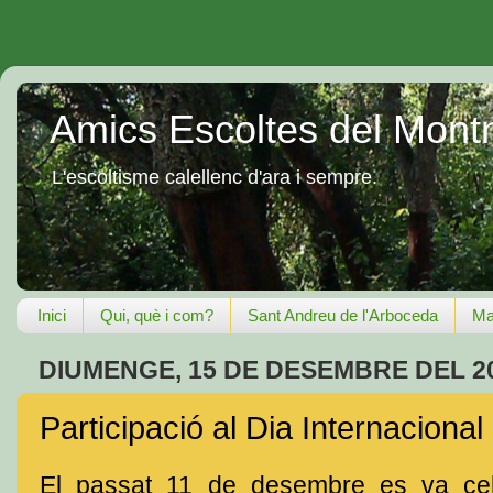
Amics Escoltes del Mont
L'escoltisme calellenc d'ara i sempre.
Inici
Qui, què i com?
Sant Andreu de l'Arboceda
Ma
DIUMENGE, 15 DE DESEMBRE DEL 2
Participació al Dia Internaciona
El passat 11 de desembre es va ce